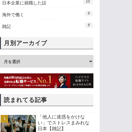
10
日本企業に就職した話
6
海外で働く
8
雑記
月別アーカイブ
読まれてる記事
「他人に迷惑をかけな
い」でストレスまみれな
日本【雑記】