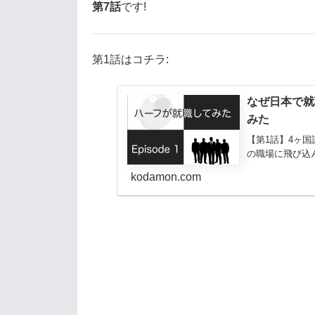
第7話
です!
第1話はコチラ:
なぜ日本で就
みた
【第1話】4ヶ
の職場に飛び込
kodamon.com